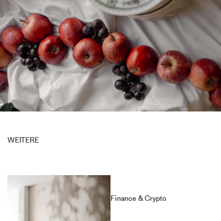
WEITERE
Finance & Crypto