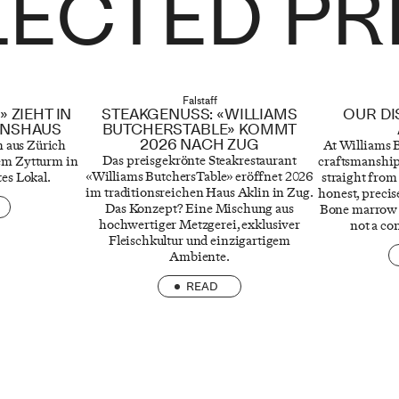
LECTED PR
Falstaff
 ZIEHT IN
STEAKGENUSS: «WILLIAMS
OUR DI
ONSHAUS
BUTCHERSTABLE» KOMMT
2026 NACH ZUG
n aus Zürich
At Williams B
Das preisgekrönte Steakrestaurant
em Zytturm in
craftsmanship
«Williams ButchersTable» eröffnet 2026
tes Lokal.
straight from 
im traditionsreichen Haus Aklin in Zug.
honest, precis
Das Konzept? Eine Mischung aus
Bone marrow sh
hochwertiger Metzgerei, exklusiver
not a co
Fleischkultur und einzigartigem
Ambiente.
READ