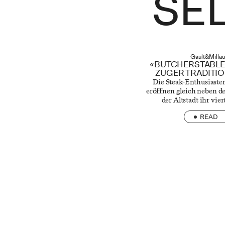
SE
Gault&Millau
«BUTCHERSTABLE»
ZUGER TRADITI
Die Steak-Enthusiaste
eröffnen gleich neben d
der Altstadt ihr vier
READ