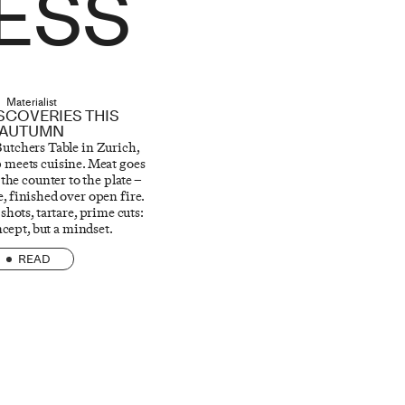
ESS
Materialist
SCOVERIES THIS
AUTUMN
utchers Table in Zurich,
 meets cuisine. Meat goes
the counter to the plate –
e, finished over open fire.
ots, tartare, prime cuts:
ncept, but a mindset.
READ