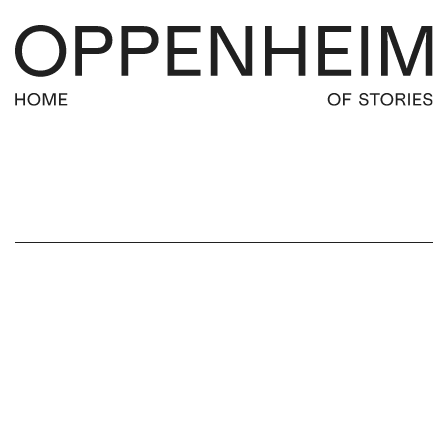
FILTER
SERVICE
INDUSTRIES
Gefiltert nach
Tag
Operator
Value